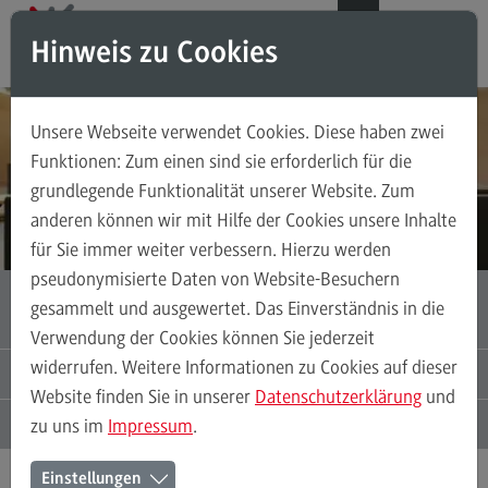
Direkt zum Inhalt
Direkt zum Hauptmenu
Direkt zum Footer
DE
EN
Hinweis zu Cookies
Suchen
INTERSECTORAL SCHOOL OF GOVERNANCE BADEN-WÜRTTEMBERG
Unsere Webseite verwendet Cookies. Diese haben zwei
ISoG BW
Wo Führungskräfte aus Staat, Wirtschaft
Funktionen: Zum einen sind sie erforderlich für die
und Zivilgesellschaft interdisziplinär lernen
grundlegende Funktionalität unserer Website. Zum
Über uns
anderen können wir mit Hilfe der Cookies unsere Inhalte
Entstehung
Für das Executive Programme bewerben
für Sie immer weiter verbessern. Hierzu werden
Governance ISoG BW
pseudonymisierte Daten von Website-Besuchern
EXECUTIVE PROGRAMME INTERSECTORAL
gesammelt und ausgewertet. Das Einverständnis in die
GOVERNANCE
Verwendung der Cookies können Sie jederzeit
Angebot
widerrufen. Weitere Informationen zu Cookies auf dieser
AKTUELLES UND VERANSTALTUNGEN
Website finden Sie in unserer
Datenschutzerklärung
und
Executive Programme Intersectoral Governance
ANSPRECHPERSONEN
zu uns im
Impressum
.
Forschung
Einstellungen
Projekte