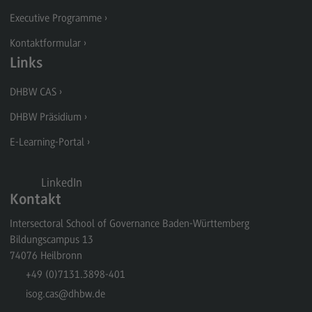
Executive Programme
Im Gespräch mit Veit Mathauer
Kontaktformular
Im Gespräch mit Britta Hildebrandt
Links
Im Gespräch mit Gloria Keivani
DHBW CAS
Im Gespräch mit Annette Treibel
DHBW Präsidium
Im Gespräch mit Helen Lückge
E-Learning-Portal
Im Gespräch mit Bernd Villhauer
Im Gespräch mit Hardy Groeger
LinkedIn
Im Gespräch mit Christoph Seckler
Kontakt
Intersectoral School of Governance Baden-Württemberg
Im Gespräch mit Verena Schmid
Bildungscampus 13
Im Gespräch mit Moritz Kilger
74076
Heilbronn
Im Gespräch mit Lara Schmidt-Rüdt
+49 (0)7131.3898-401
isog.cas
@dhbw.de
Im Gespräch mit Tobias Krafft