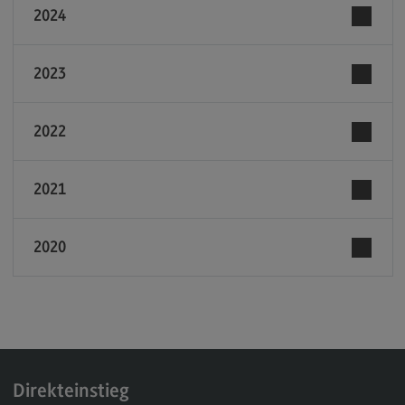
Publikationen
2024
Presse
2023
Working Paper Serie
Vergangene Vorträge
2022
Podcasts
Podcasts
2021
Bridge-AB und Stakeholderdialoge
HumanFactor in der Praxis
2020
Im Gespräch mit Amrei Bahr
Im Gespräch mit Philippe Merz
Im Gespräch mit Maria Dobritzsch
Im Gespräch mit Hans-Andreas Fein
Direkteinstieg
Im Gespräch mit Silke Stremlau