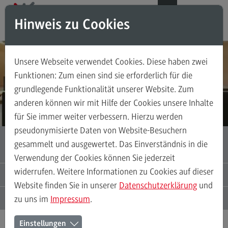
Direkt zum Inhalt
Direkt zum Hauptmenu
Direkt zum Footer
DE
EN
Hinweis zu Cookies
Suchen
INTERSECTORAL SCHOOL OF GOVERNANCE BADEN-WÜRTTEMBERG
Unsere Webseite verwendet Cookies. Diese haben zwei
ISoG BW
Wo Führungskräfte aus Staat, Wirtschaft
Funktionen: Zum einen sind sie erforderlich für die
und Zivilgesellschaft interdisziplinär lernen
grundlegende Funktionalität unserer Website. Zum
Über uns
anderen können wir mit Hilfe der Cookies unsere Inhalte
Entstehung
Für das Executive Programme bewerben
für Sie immer weiter verbessern. Hierzu werden
Governance ISoG BW
pseudonymisierte Daten von Website-Besuchern
EXECUTIVE PROGRAMME INTERSECTORAL
gesammelt und ausgewertet. Das Einverständnis in die
GOVERNANCE
Verwendung der Cookies können Sie jederzeit
Angebot
widerrufen. Weitere Informationen zu Cookies auf dieser
AKTUELLES UND VERANSTALTUNGEN
Website finden Sie in unserer
Datenschutzerklärung
und
Executive Programme Intersectoral Governance
ANSPRECHPERSONEN
zu uns im
Impressum
.
Forschung
Einstellungen
Projekte