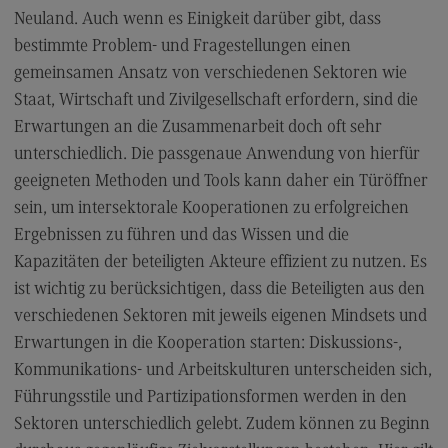
Publikationen
Neuland. Auch wenn es Einigkeit darüber gibt, dass
bestimmte Problem- und Fragestellungen einen
Presse
gemeinsamen Ansatz von verschiedenen Sektoren wie
Working Paper Serie
Staat, Wirtschaft und Zivilgesellschaft erfordern, sind die
Vergangene Vorträge
Erwartungen an die Zusammenarbeit doch oft sehr
unterschiedlich. Die passgenaue Anwendung von hierfür
Podcasts
geeigneten Methoden und Tools kann daher ein Türöffner
Podcasts
sein, um intersektorale Kooperationen zu erfolgreichen
Bridge-AB und Stakeholderdialoge
Ergebnissen zu führen und das Wissen und die
Kapazitäten der beteiligten Akteure effizient zu nutzen. Es
HumanFactor in der Praxis
ist wichtig zu berücksichtigen, dass die Beteiligten aus den
Im Gespräch mit Amrei Bahr
verschiedenen Sektoren mit jeweils eigenen Mindsets und
Im Gespräch mit Philippe Merz
Erwartungen in die Kooperation starten: Diskussions-,
Kommunikations- und Arbeitskulturen unterscheiden sich,
Im Gespräch mit Maria Dobritzsch
Führungsstile und Partizipationsformen werden in den
Im Gespräch mit Hans-Andreas Fein
Sektoren unterschiedlich gelebt. Zudem können zu Beginn
Im Gespräch mit Silke Stremlau