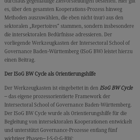
durchaus gegenläufige Zielvorstellungen bestehen. Hier gilt
es, über den gesamten Kooperations-Prozess hinweg
Im Gespräch mit Veit Mathauer
Methoden auszuwählen, die eben nicht (nur) aus den
Im Gespräch mit Britta Hildebrandt
sektoralen „Repertoires“ stammen, sondern insbesondere
Im Gespräch mit Gloria Keivani
die intersektoralen Bedürfnisse adressieren. Der
vorliegende Werkzeugkasten der Intersectoral School of
Im Gespräch mit Annette Treibel
Governance Baden-Württemberg (ISoG BW) leistet hierzu
Im Gespräch mit Helen Lückge
einen Beitrag.
Im Gespräch mit Bernd Villhauer
Der ISoG BW Cycle als Orientierungshilfe
Im Gespräch mit Hardy Groeger
Der Werkzeugkasten ist eingebettet in den
ISoG BW Cycle
Im Gespräch mit Christoph Seckler
– das eigene prozessorientierte Framework der
Im Gespräch mit Verena Schmid
Intersectoral School of Governance Baden-Württemberg.
Im Gespräch mit Moritz Kilger
Der ISoG BW Cycle wurde als Orientierungshilfe für die
Begleitung von intersektoralen Kooperationen entwickelt
Im Gespräch mit Lara Schmidt-Rüdt
und unterstützt Governance-Prozesse entlang fünf
Im Gespräch mit Tobias Krafft
wichtiger Phasen– I-S-O-G-BW: