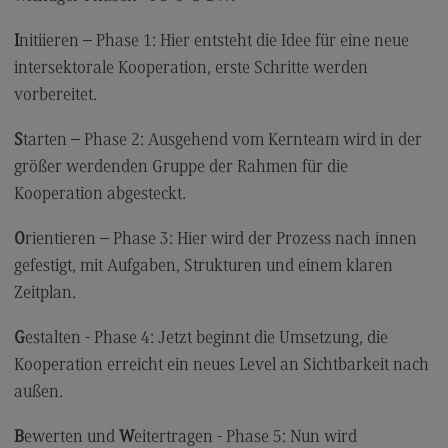
Im Gespräch mit Jana Puglierin
I
nitiieren – Phase 1: Hier entsteht die Idee für eine neue
Im Gespräch mit Marcel Lewandowsky
intersektorale Kooperation, erste Schritte werden
Im Gespräch mit Benjamin Schiller
vorbereitet.
Im Gespräch mit Michael Wihlenda
S
tarten – Phase 2: Ausgehend vom Kernteam wird in der
Im Gespräch mit Piet Sellke
größer werdenden Gruppe der Rahmen für die
Kooperation abgesteckt.
Im Gespräch mit Felix Heidenreich
Im Gespräch mit Jutta Allmendinger
O
rientieren – Phase 3: Hier wird der Prozess nach innen
gefestigt, mit Aufgaben, Strukturen und einem klaren
Im Gespräch mit Daniel Duwe
Zeitplan.
Rolle der Wissenschaft in der Corona-Krise
G
estalten - Phase 4: Jetzt beginnt die Umsetzung, die
Die kommunale Perspektive in der Corona-Krise
Kooperation erreicht ein neues Level an Sichtbarkeit nach
Kultur in der Corona-Krise
außen.
Wirtschaft in der Corona-Krise
B
ewerten und
W
eitertragen - Phase 5: Nun wird