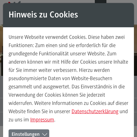
Direkt zum Inhalt
Direkt zum Hauptmenu
Direkt zum Footer
DE
EN
Hinweis zu Cookies
Suchen
INTERSECTORAL SCHOOL OF GOVERNANCE BADEN-WÜRTTEMBERG
Unsere Webseite verwendet Cookies. Diese haben zwei
ISoG BW
Wo Führungskräfte aus Staat, Wirtschaft
Funktionen: Zum einen sind sie erforderlich für die
und Zivilgesellschaft interdisziplinär lernen
grundlegende Funktionalität unserer Website. Zum
Über uns
anderen können wir mit Hilfe der Cookies unsere Inhalte
Entstehung
Für das Executive Programme bewerben
für Sie immer weiter verbessern. Hierzu werden
Governance ISoG BW
pseudonymisierte Daten von Website-Besuchern
EXECUTIVE PROGRAMME INTERSECTORAL
gesammelt und ausgewertet. Das Einverständnis in die
GOVERNANCE
Verwendung der Cookies können Sie jederzeit
Angebot
widerrufen. Weitere Informationen zu Cookies auf dieser
AKTUELLES UND VERANSTALTUNGEN
Website finden Sie in unserer
Datenschutzerklärung
und
Executive Programme Intersectoral Governance
ANSPRECHPERSONEN
zu uns im
Impressum
.
Forschung
Einstellungen
Projekte