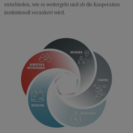
Öffentlicher Austausch zu politischen
entschieden, wie es weitergeht und ob die Kooperation
Entscheidungen in der Corona-Krise
institutionell verankert wird.
ISoG BW Werkzeugkasten
ISoG BW Werkzeugkasten
Literatur
Faktenblätter
Kontakt
Ansprechpersonen
Wegbeschreibung
Kontaktformular
Newsletter