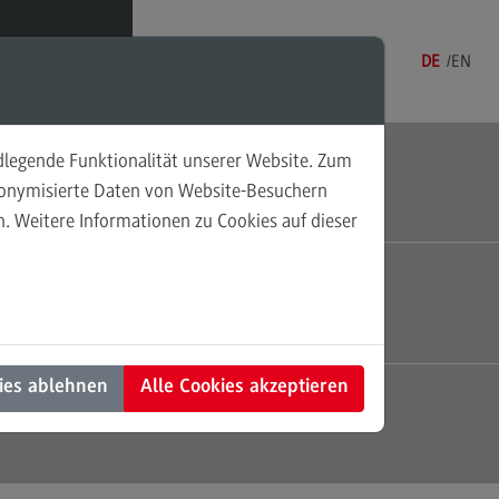
Menü
DE
EN
ndlegende Funktionalität unserer Website. Zum
EXECUTIVE PROGRAMME INTERSECTORAL
öffentlichungen und Produkte
udonymisierte Daten von Website-Besuchern
GOVERNANCE
. Weitere Informationen zu Cookies auf dieser
öffentlichungen
röffentlichungen
AKTUELLES UND VERANSTALTUNGEN
blikationen
esse
ies ablehnen
Alle Cookies akzeptieren
rking Paper Serie
ANSPRECHPERSONEN
rgangene Vorträge
casts