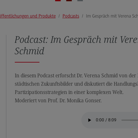
Werkzeugkasten
Po
III. Fallstudien und Erfolgsgeschichten
Br
öffentlichungen und Produkte
Podcasts
Im Gespräch mit Verena Sc
IV. Kontakt Beratung
Hu
Aktuelles und Veranstaltungen
Im
Podcast: Im Gespräch mit Ver
Im
Schmid
Im
Im
In diesem Podcast erforscht Dr. Verena Schmid von de
Im
städtischen Zukunftsbilder und diskutiert die Handlungs
Partizipationsstrategien in einer komplexen Welt.
Im
Moderiert von Prof. Dr. Monika Gonser.
Im
Im
Im