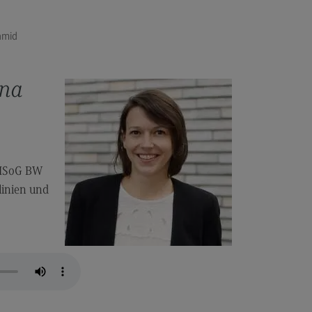
dcasts
idge-AB und Stakeholderdialoge
hmid
manFactor in der Praxis
 Gespräch mit Amrei Bahr
ena
 Gespräch mit Philippe Merz
 Gespräch mit Maria Dobritzsch
 Gespräch mit Hans-Andreas Fein
r ISoG BW
 Gespräch mit Silke Stremlau
linien und
 Gespräch mit Veit Mathauer
 Gespräch mit Britta Hildebrandt
 Gespräch mit Gloria Keivani
 Gespräch mit Annette Treibel