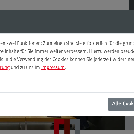
Suchen
Suchen
n zwei Funktionen: Zum einen sind sie erforderlich für die gru
Angebot
Ver
ere Inhalte für Sie immer weiter verbessern. Hierzu werden pse
 in die Verwendung der Cookies können Sie jederzeit widerrufen
Executive Programme Intersectoral
Ver
ärung
und zu uns im
Impressum
.
Governance
Ve
Forschung
Pu
tschaft und Zivilgesellschaft
Projekte
Pr
Prozessbegleitung
Alle Cook
Wo
Prozessbegleitung
Ve
I. Angebot ISoG BW Consult
Pod
II. Prozessberatung und Methoden-